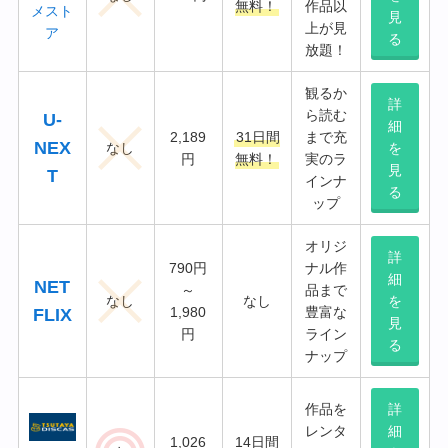
無料！
作品以
メスト
見
上が見
ア
る
放題！
観るか
詳
ら読む
U-
細
2,189
31日間
まで充
NEX
なし
を
円
無料！
実のラ
見
T
インナ
る
ップ
オリジ
詳
790円
ナル作
細
NET
～
品まで
なし
なし
を
1,980
豊富な
FLIX
見
円
ライン
る
ナップ
作品を
詳
レンタ
細
1,026
14日間