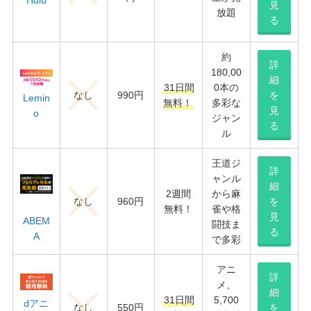
見
放題
る
約
詳
180,00
細
31日間
0本の
なし
990円
を
Lemin
無料！
多彩な
見
o
ジャン
る
ル
王道ジ
詳
ャンル
細
2週間
から麻
なし
960円
を
無料！
雀や格
見
ABEM
闘技ま
る
A
で多彩
アニ
詳
メ、
細
31日間
5,700
dアニ
なし
550円
を