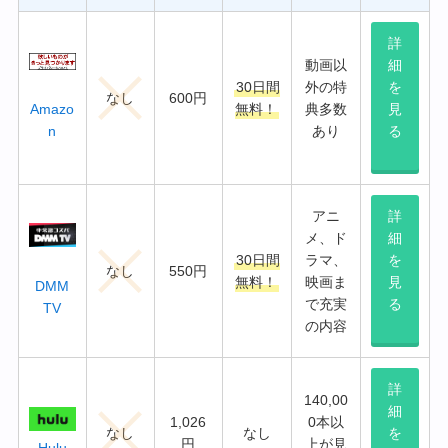
詳
動画以
細
30日間
外の特
を
なし
600円
Amazo
無料！
典多数
見
n
あり
る
アニ
詳
メ、ド
細
30日間
ラマ、
を
なし
550円
無料！
映画ま
見
DMM
で充実
る
TV
の内容
詳
140,00
細
1,026
0本以
なし
なし
を
円
上が見
Hulu