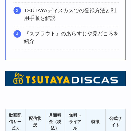
TSUTAYAディスカスでの登録方法と利
用手順を解説
『スプラウト』のあらすじや見どころを
紹介
動画配
月額料
無料ト
配信状
公式サ
信サー
金（税
ライア
特徴
況
イト
ビス
込）
ル