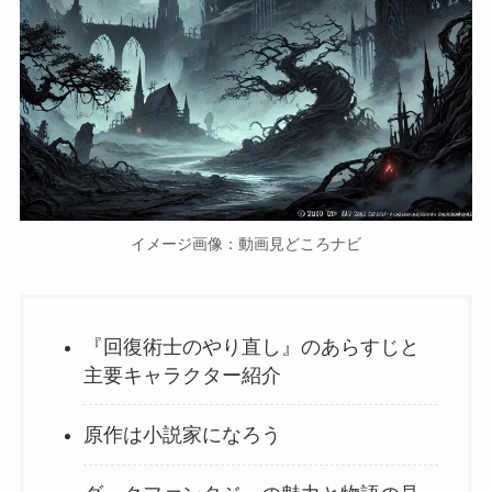
イメージ画像：動画見どころナビ
『回復術士のやり直し』のあらすじと
主要キャラクター紹介
原作は小説家になろう