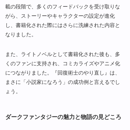
載の段階で、多くのフィードバックを受け取りな
がら、ストーリーやキャラクターの設定が進化
し、書籍化された際にはさらに洗練された内容と
なりました。
また、ライトノベルとして書籍化された後も、多
くのファンに支持され、コミカライズやアニメ化
につながりました。『回復術士のやり直し』は、
まさに「小説家になろう」の成功例と言えるでし
ょう。
ダークファンタジーの魅力と物語の見どころ