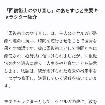
『回復術士のやり直し』のあらすじと主要キ
ャラクター紹介
『回復術士のやり直し』は、主人公ケヤルガが過
酷な運命に抗い、時間を逆行させることで復讐を
果たす物語です。彼は回復術士として仲間たちに
酷使され、心身共に傷つけられましたが、回復魔
法の力で過去に戻り、人生をやり直すことを決意
します。物語は、彼が虐げられた過去の出来事を
一つずつ修正し、逆襲していく過程を描いていま
す。
主要キャラクターとして、ケヤルガの他に、彼を