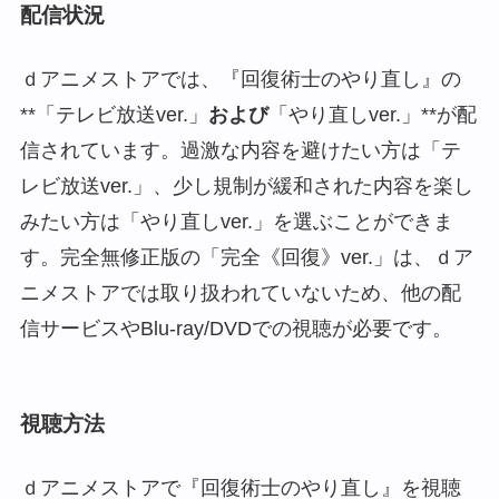
配信状況
ｄアニメストアでは、『回復術士のやり直し』の
**「テレビ放送ver.」
および
「やり直しver.」**が配
信されています。過激な内容を避けたい方は「テ
レビ放送ver.」、少し規制が緩和された内容を楽し
みたい方は「やり直しver.」を選ぶことができま
す。完全無修正版の「完全《回復》ver.」は、ｄア
ニメストアでは取り扱われていないため、他の配
信サービスやBlu-ray/DVDでの視聴が必要です。
視聴方法
ｄアニメストアで『回復術士のやり直し』を視聴