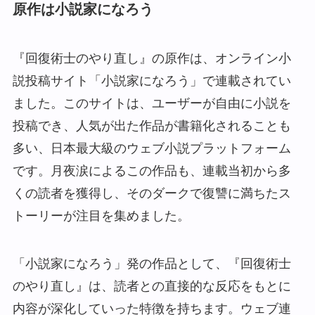
原作は小説家になろう
『回復術士のやり直し』の原作は、オンライン小
説投稿サイト「小説家になろう」で連載されてい
ました。このサイトは、ユーザーが自由に小説を
投稿でき、人気が出た作品が書籍化されることも
多い、日本最大級のウェブ小説プラットフォーム
です。月夜涙によるこの作品も、連載当初から多
くの読者を獲得し、そのダークで復讐に満ちたス
トーリーが注目を集めました。
「小説家になろう」発の作品として、『回復術士
のやり直し』は、読者との直接的な反応をもとに
内容が深化していった特徴を持ちます。ウェブ連