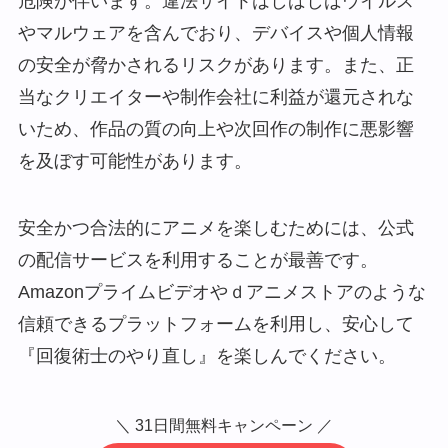
危険が伴います。違法サイトはしばしばウイルス
やマルウェアを含んでおり、デバイスや個人情報
の安全が脅かされるリスクがあります。また、正
当なクリエイターや制作会社に利益が還元されな
いため、作品の質の向上や次回作の制作に悪影響
を及ぼす可能性があります。
安全かつ合法的にアニメを楽しむためには、公式
の配信サービスを利用することが最善です。
Amazonプライムビデオやｄアニメストアのような
信頼できるプラットフォームを利用し、安心して
『回復術士のやり直し』を楽しんでください。
＼ 31日間無料キャンペーン ／