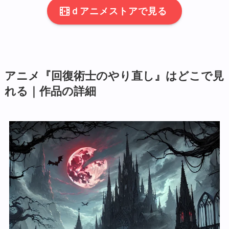
ｄアニメストアで見る
アニメ『回復術士のやり直し』はどこで見
れる｜作品の詳細