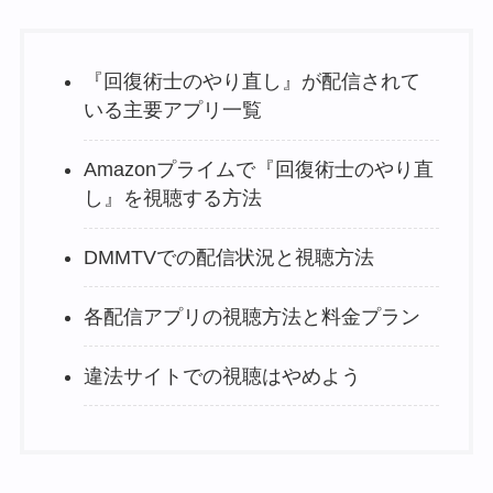
『回復術士のやり直し』が配信されて
いる主要アプリ一覧
Amazonプライムで『回復術士のやり直
し』を視聴する方法
DMMTVでの配信状況と視聴方法
各配信アプリの視聴方法と料金プラン
違法サイトでの視聴はやめよう