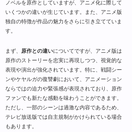
ノベルを原作としていますが、アニメ化に際して
いくつかの違いが生じています。また、アニメ版
独自の特徴が作品の魅力をさらに引き立てていま
す。
まず、
原作との違い
についてですが、アニメ版は
原作のストーリーを忠実に再現しつつ、視覚的な
表現や演出が強化されています。特に、戦闘シー
ンやケヤルガの復讐劇において、アニメーション
ならではの迫力や緊張感が表現されており、原作
ファンでも新たな感動を味わうことができます。
ただし、一部のシーンは過激な内容であるため、
テレビ放送版では自主規制がかけられている場合
もあります。