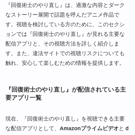
『回復術士のやり直し』は、過激な内容とダーク
なストーリー展開で話題を呼んだアニメ作品で
す。視聴を検討している方のために、このセクシ
ョンでは『回復術士のやり直し』が見れる主要な
配信アプリと、その視聴方法を詳しく紹介しま
す。また、違法サイトでの視聴リスクについても
触れ、安心して楽しむための情報を提供します。
『回復術士のやり直し』が配信されている主
要アプリ一覧
現在、『回復術士のやり直し』を視聴できる主要
な配信アプリとして、
Amazonプライムビデオ
と
ｄ